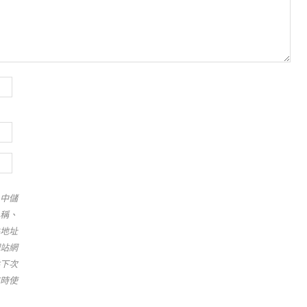
中儲
稱、
地址
站網
下次
時使