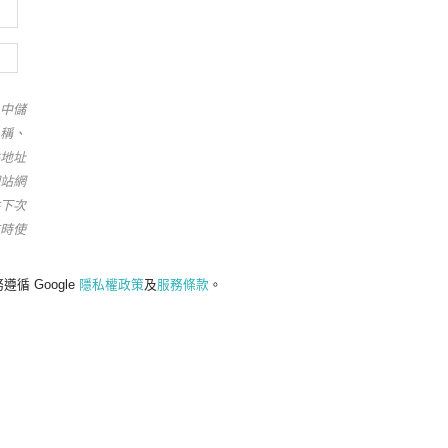
中儲
稱、
地址
站網
下次
時使
遵循 Google
隱私權政策
及
服務條款
。