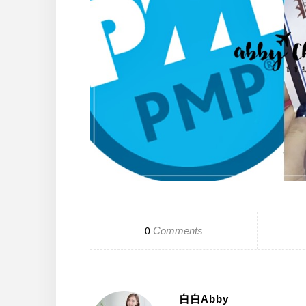
Comments
0
白白Abby