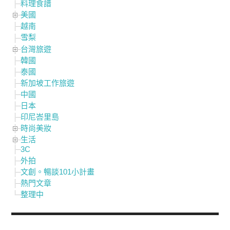
料理食譜
美國
越南
雪梨
台灣旅遊
韓國
泰國
新加坡工作旅遊
中國
日本
印尼峇里島
時尚美妝
生活
3C
外拍
文創。暢談101小計畫
熱門文章
整理中