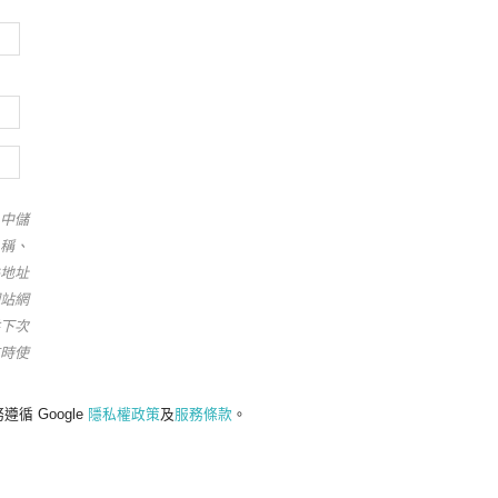
中儲
稱、
地址
站網
下次
時使
遵循 Google
隱私權政策
及
服務條款
。