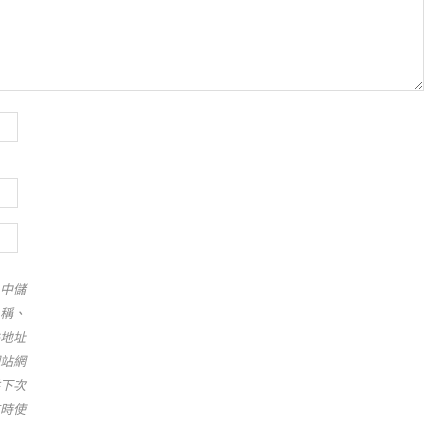
中儲
稱、
地址
站網
下次
時使