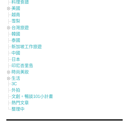
料理食譜
美國
越南
雪梨
台灣旅遊
韓國
泰國
新加坡工作旅遊
中國
日本
印尼峇里島
時尚美妝
生活
3C
外拍
文創。暢談101小計畫
熱門文章
整理中