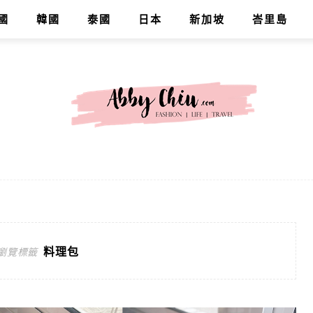
國
韓國
泰國
日本
新加坡
峇里島
料理包
瀏覽標籤