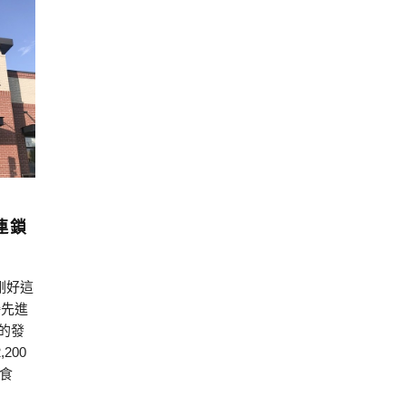
的連鎖
剛好這
接先進
t”的發
200
食