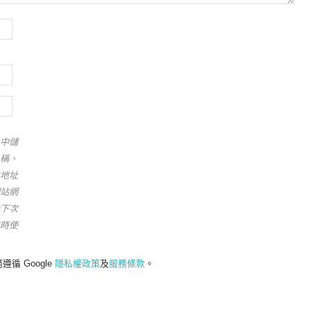
中儲
稱、
地址
站網
下次
時使
遵循 Google
隱私權政策
及
服務條款
。