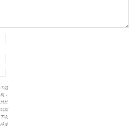
中儲
稱、
地址
站網
下次
時使