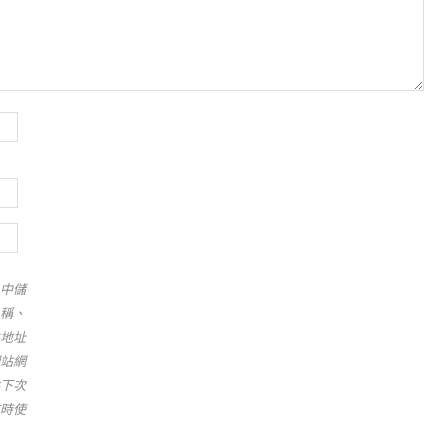
中儲
稱、
地址
站網
下次
時使