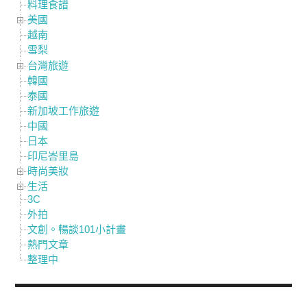
料理食譜
美國
越南
雪梨
台灣旅遊
韓國
泰國
新加坡工作旅遊
中國
日本
印尼峇里島
時尚美妝
生活
3C
外拍
文創。暢談101小計畫
熱門文章
整理中