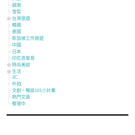
越南
雪梨
台灣旅遊
韓國
泰國
新加坡工作旅遊
中國
日本
印尼峇里島
時尚美妝
生活
3C
外拍
文創。暢談101小計畫
熱門文章
整理中