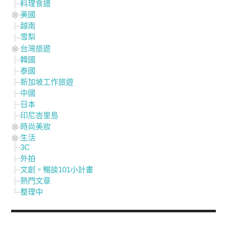
料理食譜
美國
越南
雪梨
台灣旅遊
韓國
泰國
新加坡工作旅遊
中國
日本
印尼峇里島
時尚美妝
生活
3C
外拍
文創。暢談101小計畫
熱門文章
整理中