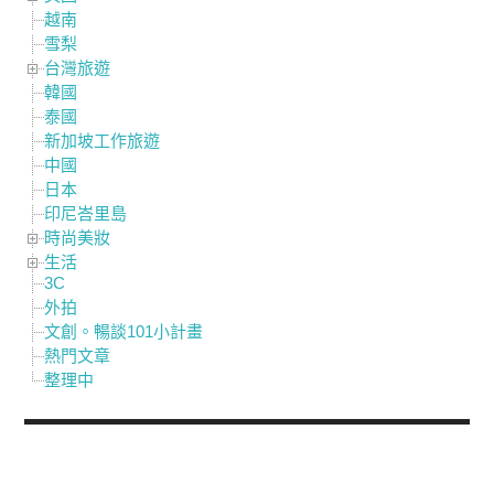
越南
雪梨
台灣旅遊
韓國
泰國
新加坡工作旅遊
中國
日本
印尼峇里島
時尚美妝
生活
3C
外拍
文創。暢談101小計畫
熱門文章
整理中