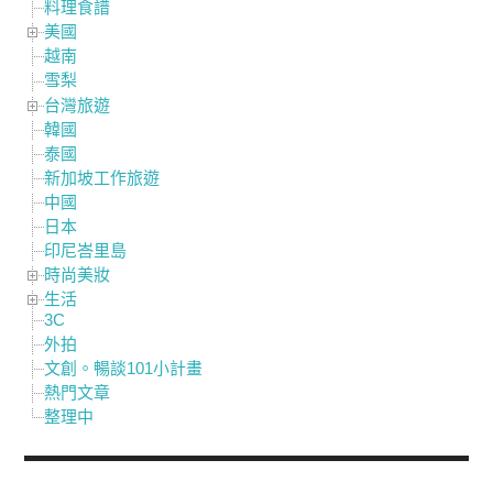
料理食譜
美國
越南
雪梨
台灣旅遊
韓國
泰國
新加坡工作旅遊
中國
日本
印尼峇里島
時尚美妝
生活
3C
外拍
文創。暢談101小計畫
熱門文章
整理中