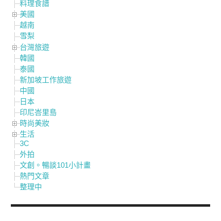
料理食譜
美國
越南
雪梨
台灣旅遊
韓國
泰國
新加坡工作旅遊
中國
日本
印尼峇里島
時尚美妝
生活
3C
外拍
文創。暢談101小計畫
熱門文章
整理中