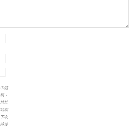
中儲
稱、
地址
站網
下次
時使