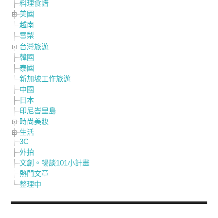
料理食譜
美國
越南
雪梨
台灣旅遊
韓國
泰國
新加坡工作旅遊
中國
日本
印尼峇里島
時尚美妝
生活
3C
外拍
文創。暢談101小計畫
熱門文章
整理中