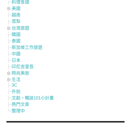
料理食譜
美國
越南
雪梨
台灣旅遊
韓國
泰國
新加坡工作旅遊
中國
日本
印尼峇里島
時尚美妝
生活
3C
外拍
文創。暢談101小計畫
熱門文章
整理中