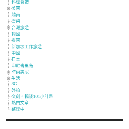
料理食譜
美國
越南
雪梨
台灣旅遊
韓國
泰國
新加坡工作旅遊
中國
日本
印尼峇里島
時尚美妝
生活
3C
外拍
文創。暢談101小計畫
熱門文章
整理中