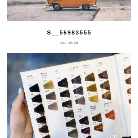
S__56983555
2021-05-09