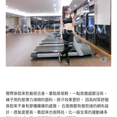
實際穿起來剪裁很合身，重點是很輕，一點負擔感都沒有，
褲子用的是彈力滑順的面料，排汗效果更好， 因為材質舒服
穿起來不會有那種癢癢的感覺， 在兩側都有做剪接的網布設
計，透氣度更高，看起來也很時尚，比一般全黑的運動褲多