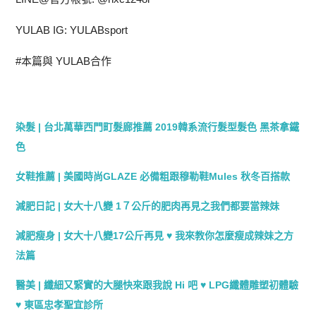
YULAB IG: YULABsport
#本篇與 YULAB合作
染髮 | 台北萬華西門町髮廊推薦 2019韓系流行髮型髮色 黑茶拿鐵
色
女鞋推薦 | 美國時尚GLAZE 必備粗跟穆勒鞋Mules 秋冬百搭款
減肥日記 | 女大十八變 1７公斤的肥肉再見之我們都要當辣妹
減肥瘦身 | 女大十八變17公斤再見 ♥ 我來教你怎麼瘦成辣妹之方
法篇
醫美 | 纖細又緊實的大腿快來跟我說 Hi 吧 ♥ LPG纖體雕塑初體驗
♥ 東區忠孝聖宜診所