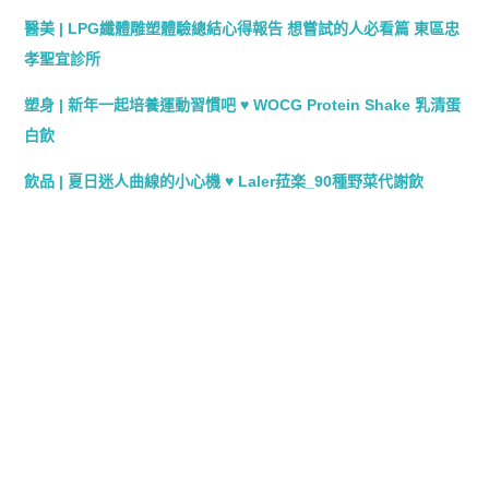
醫美 | LPG纖體雕塑體驗總結心得報告 想嘗試的人必看篇 東區忠
孝聖宜診所
塑身 | 新年一起培養運動習慣吧 ♥ WOCG Protein Shake 乳清蛋
白飲
飲品 | 夏日迷人曲線的小心機 ♥ Laler菈楽_90種野菜代謝飲