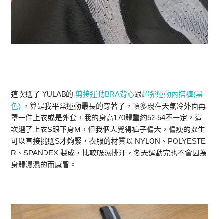
這次選了 YULAB的
剪接運動BRA背心
跟
超彈運動內搭褲(黑
色)
，算是我平常運動最長的穿著了，頂多現在天氣冷外面再
罩一件上衣或是外套，我的身高170體重約52-54不一定，這
次選了上衣S跟下身M，但我個人覺得褲子偏大，偏瘦的女生
可以直接挑選S才夠緊，衣服的材質以 NYLON、POLYESTE
R、SPANDEX 製成，比較吸濕排汗，冬天運動完也不會因為
身體濕濕的而感冒。