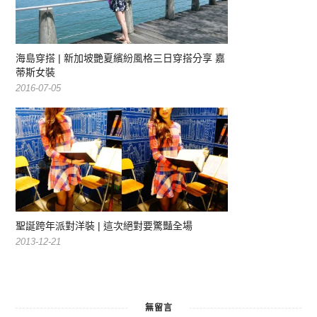
海島穿搭 | 新加坡艷夏繽紛風格三日穿搭分享 嘉
蒂斯女裝
2016-07-05
聖誕跨年派對洋裝 | 這次絕對要驚豔全場
2013-12-21
無留言