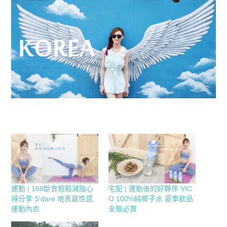
運動 | 168斷食輕鬆減脂心
宅配 | 運動後的好夥伴 VIC
得分享 S’dare 地表最性感
O 100%純椰子水 夏季飲品
運動內衣
全聯必買