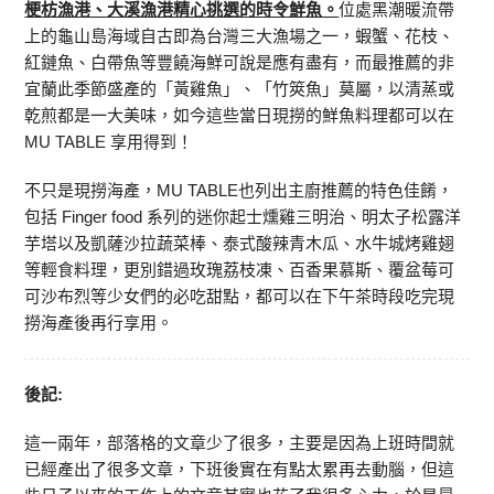
梗枋漁港、大溪漁港精心挑選的時令鮮魚。
位處黑潮暖流帶
上的龜山島海域自古即為台灣三大漁場之一，蝦蟹、花枝、
紅鏈魚、白帶魚等豐饒海鮮可說是應有盡有，而最推薦的非
宜蘭此季節盛產的「黃雞魚」、「竹筴魚」莫屬，以清蒸或
乾煎都是一大美味，如今這些當日現撈的鮮魚料理都可以在
MU TABLE 享用得到！
不只是現撈海產，MU TABLE也列出主廚推薦的特色佳餚，
包括 Finger food 系列的迷你起士燻雞三明治、明太子松露洋
芋塔以及凱薩沙拉蔬菜棒、泰式酸辣青木瓜、水牛城烤雞翅
等輕食料理，更別錯過玫瑰荔枝凍、百香果慕斯、覆盆莓可
可沙布烈等少女們的必吃甜點，都可以在下午茶時段吃完現
撈海產後再行享用。
後記:
這一兩年，部落格的文章少了很多，主要是因為上班時間就
已經產出了很多文章，下班後實在有點太累再去動腦，但這