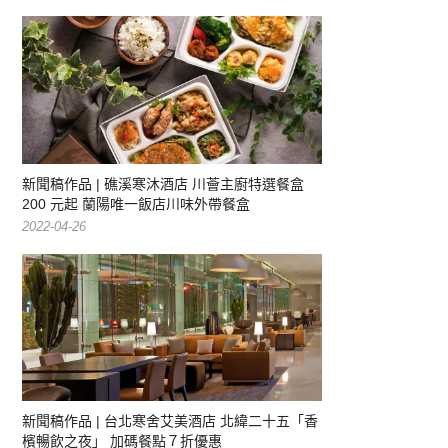
新聞稿作品 | 礁溪寒沐酒店 川薈主廚特選餐盒
200 元起 蘭陽唯一飯店川味外帶餐盒
2022-04-26
新聞稿作品 | 台北寒舍艾美酒店 北緯二十五「香
檳暢飲之夜」 加碼餐點７折優惠