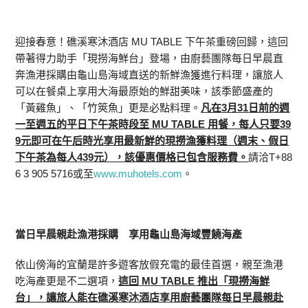
迎接春意！礁溪寒沐酒店 MU TABLE 下午茶重磅回歸，這回
帶著得力助手「現撈海鮮台」登場，由廚藝團隊每日早晨直
奔漁港採購由龜山島海域直送的新鮮漁獲進行料理，讓旅人
可以在餐桌上享用大海最原始的鮮甜美味，該季節盛產的
「黃雞魚」、「竹筴魚」更是必點料理。
凡在
3
月
31
日前的週
一至週五的平日下午茶時段至
MU TABLE
用餐，每人只要
39
9
元即可在午后時光享用最新鮮的現撈漁獲料理（週末、假日
下午茶為每人
439
元），該優惠價格已包含服務費。
請洽T+88
6 3 905 5716或至
www.muhotels.com
。
當日早晨親赴漁港採購 享用龜山島海域豐饒海產
依山傍海的宜蘭是許多遊客放假充電的最佳首選，親至漁港
吃海產更是不二選項，
這回
MU TABLE
推出「現撈海鮮
台」，讓旅人能在礁溪寒沐酒店享用廚藝團隊每日早晨親赴