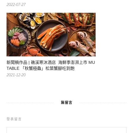
2022-07-27
新聞稿作品 | 礁溪寒沐酒店 海鮮季澎湃上市 MU
TABLE 「秋蟹極鱻」松葉蟹腳吃到飽
2021-12-20
無留言
發表留言