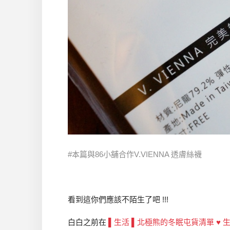
#本篇與86小舖合作V.VIENNA 透膚絲襪
看到這你們應該不陌生了吧 !!!
白白之前在
▌生活 ▌北極熊的冬眠屯貨清單 ♥ 