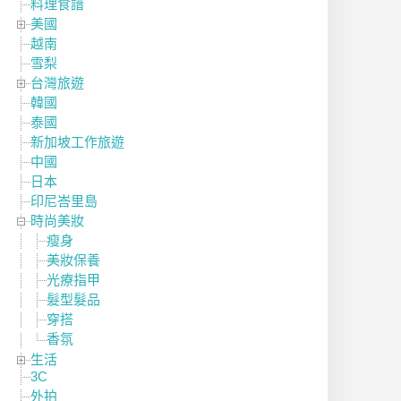
料理食譜
美國
越南
雪梨
台灣旅遊
韓國
泰國
新加坡工作旅遊
中國
日本
印尼峇里島
時尚美妝
瘦身
美妝保養
光療指甲
髮型髮品
穿搭
香氛
生活
3C
外拍