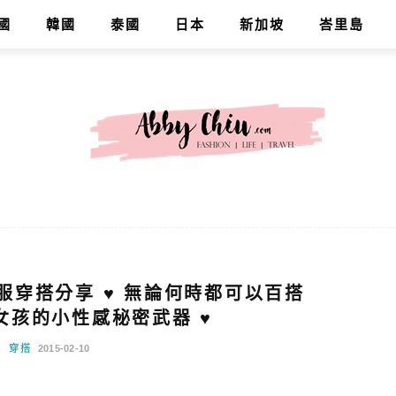
國
韓國
泰國
日本
新加坡
峇里島
私服穿搭分享 ♥ 無論何時都可以百搭
 女孩的小性感秘密武器 ♥
穿搭
2015-02-10