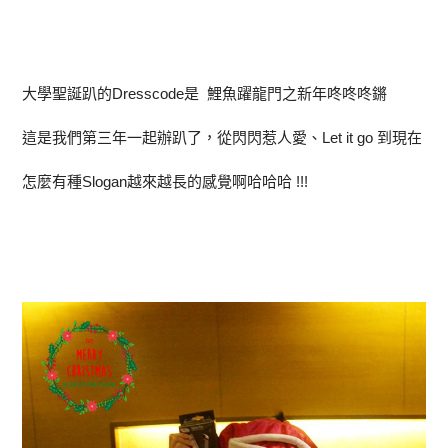
大學聖誕趴的Dresscode是 鯉魚躍龍門之新年咚咚咚鏘
這是我們第三年一起辦趴了，從閃閃惹人愛、Let it go 到現在
怎麼有種Slogan越來越長的感覺啊哈哈哈 !!!