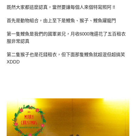
既然大家都這麼認真，當然要讓每個人來個特寫照阿 !!
首先是動物組合，由上至下是鯉魚、猴子、鯉魚躍龍門
第一隻鯉魚是我們的國軍弟兄，月收6000塊還花了五百租衣
服非常認真
第二隻猴子也是花錢租衣，但下面那隻鯉魚就超混但超搞笑
XDDD