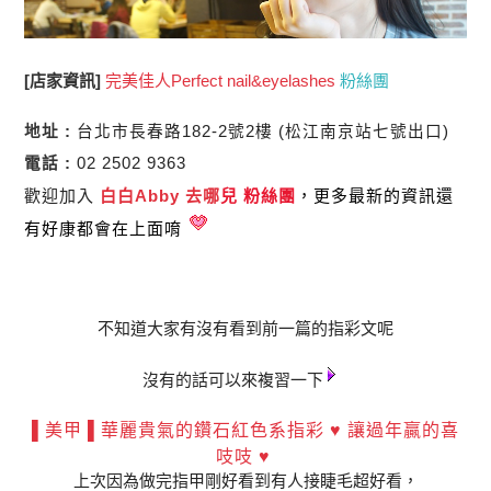
[店家資訊]
完美佳人Perfect nail&eyelashes
粉絲團
地址 :
台北市長春路182-2號2樓 (松江南京站七號出口)
電話 :
02 2502 9363
歡迎加入
白白Abby 去哪
兒 粉絲團
，更多最新的資訊還
有好康都會在上面唷
不知道大家有沒有看到前一篇的指彩文呢
沒有的話可以來複習一下
▌美甲 ▌華麗貴氣的鑽石紅色系指彩 ♥ 讓過年贏的喜
吱吱 ♥
上次因為做完指甲剛好看到有人接睫毛超好看，