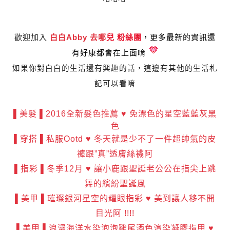
歡迎加入
白白Abby 去哪
兒 粉絲團
，更多最新的資訊還
有好康都會在上面唷
如果你對白白的生活還有興趣的話，這邊有其他的生活札
記可以看唷
▌美髮 ▌2016全新髮色推薦 ♥ 免漂色的星空藍藍灰黑
色
▌穿搭 ▌私服Ootd ♥ 冬天就是少不了一件超帥氣的皮
褲跟”真”透膚絲襪阿
▌指彩 ▌冬季12月 ♥ 讓小鹿跟聖誕老公公在指尖上跳
舞的繽紛聖誕風
▌美甲 ▌璀璨銀河星空的耀眼指彩 ♥ 美到讓人移不開
目光阿 !!!!
▌美甲 ▌‎浪漫海洋水染泡泡雞尾酒色渲染凝膠指甲‬ ♥