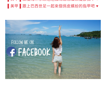
▌美甲 ▌跟上巴西世足一起來個俏皮繽紛的指甲吧 ♥