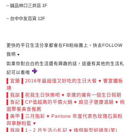
– 誠品林口三井店 1F
– 台中中友百貨 12F
更快的平日生活分享都會在FB粉絲團上，快去FOLLOW
我吧
♥
如果你對白白的生活還有興趣的話，這邊有其他的生活札
記可以看唷
▌宜蘭 ▌2016年最超值又好吃的生日大餐 ♥ 饗宴鐵板
燒
▌我說 ▌祝我生日快樂吧 ♥ 幸運的擁有一個生日假期
▌食記 ▌CP值超高的平價火鍋 ♥ 麻豆子健康湯鍋 ♥ 桃
園聚餐美食推薦
▌美甲 ▌三月指彩 ♥ Pantone 年度代表色玫瑰石英粉
與寧靜粉藍 ♥
▌我說 ▌1、2 月生活小札記 ♥ 換個髮型好過年(笑)