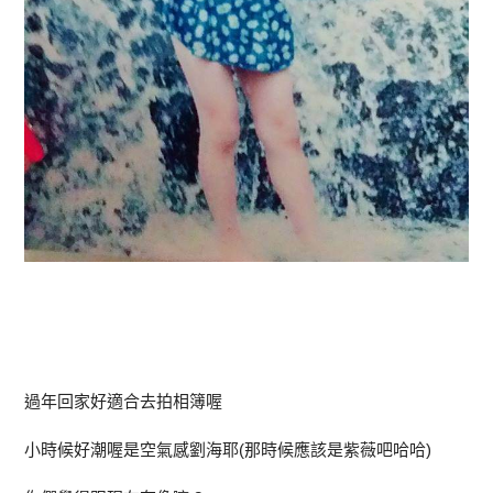
過年回家好適合去拍相簿喔
小時候好潮喔是空氣感劉海耶(那時候應該是紫薇吧哈哈)