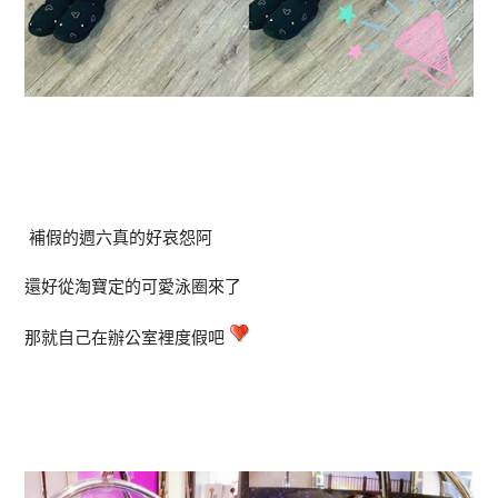
補假的週六真的好哀怨阿
還好從淘寶定的可愛泳圈來了
那就自己在辦公室裡度假吧