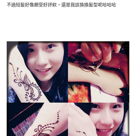
不過短髮好像頗受好評欸，還是我該換換髮型呢哈哈哈