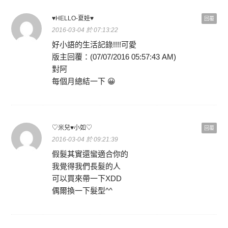
♥HELLO-夏娃♥
回覆
2016-03-04 於 07:13:22
好小語的生活記錄!!!!可愛
版主回覆：(07/07/2016 05:57:43 AM)
對阿
每個月總結一下 😀
♡米兒♥小如♡
回覆
2016-03-04 於 09:21:39
假髮其實還蠻適合你的
我覺得我們長髮的人
可以買來帶一下XDD
偶爾換一下髮型^^