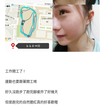
工作開工了 !
運動也要跟著開工唷
好久沒跑步了跑完腳痠炸了好幾天
但是跑完的自然腮紅真的好喜歡喔