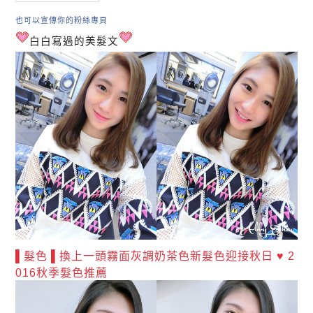
也可以宣傳你的粉絲專頁
白白寫過的美髮文
▌髮色 ▌換上一頭霧面灰調奶茶色新髮色迎接秋日 ♥ 2
016秋季髮色推薦