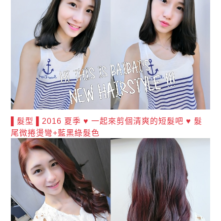
▌髮型 ▌2016 夏季 ♥ 一起來剪個清爽的短髮吧 ♥ 髮
尾微捲燙彎+藍黑綠髮色