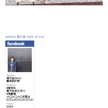
AARON 賴艾倫 HAIR STYLE