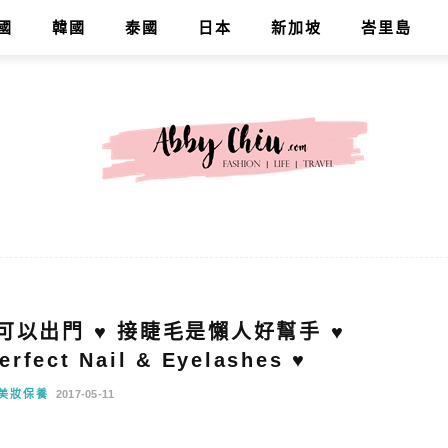
國
韓國
泰國
日本
新加坡
峇里島
可以出門 ♥ 接睫毛是懶人好幫手 ♥
ct Nail & Eyelashes ♥
美妝保養
2017-05-11