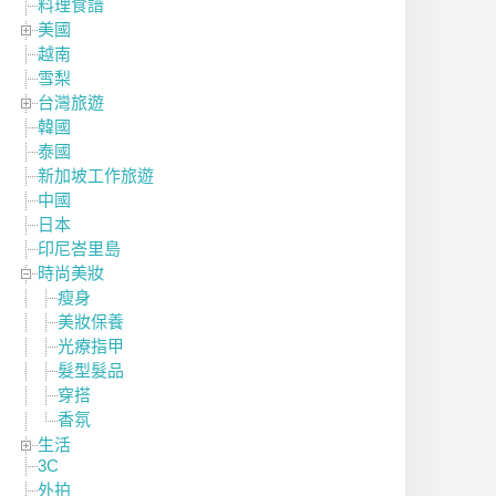
料理食譜
美國
越南
雪梨
台灣旅遊
韓國
泰國
新加坡工作旅遊
中國
日本
印尼峇里島
時尚美妝
瘦身
美妝保養
光療指甲
髮型髮品
穿搭
香氛
生活
3C
外拍