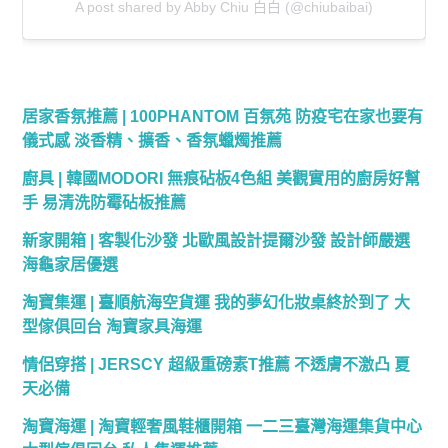
A post shared by Abby Chiu 白白 (@chiubaibai)
居家香氛推薦 | 100PHANTOM 百氛苑 防疫宅在家也要有
儀式感 淡香精、擴香、香氛蠟燭推薦
廚具 | 韓國MODORI 無痕砧板4色組 美觀實用的廚房好幫
手 易清洗防霉砧板推薦
新家開箱 | 客製化沙發 北歐風設計提爾沙發 設計師嚴選
海龜家居優選
淘寶集運 | 臺順航海空貨運 我的夢幻化妝桌終於到了 大
型傢俱回台 淘寶家具海運
情侶穿搭 | JERSCY 超級重磅素T推薦 不透膚不激凸 夏
天必備
淘寶海運 | 淘寶輕奢風鞋櫃開箱 一二三臺灣海運集貨中心