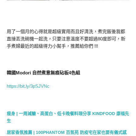
用了一個月的心得就是超級實用而且好清洗，煮完飯後我都
直接丟洗碗機一起洗，只要注意溫度不要超過80度即可，新
手煮婦最近的超級得力小幫手，推薦給你們 !!!
韓國Modori 自然煮意無痕砧板4色組
https://bit.ly/3pSJVNc
瘦身 | 一周減醣、高蛋白、低卡晚餐料理分享 KINDFOOD 康福先
生
居家香氛推薦 | 100PHANTOM 百氛苑 防疫宅在家也要有儀式感