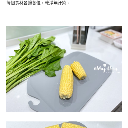
每個食材各歸各位，乾淨無汙染。