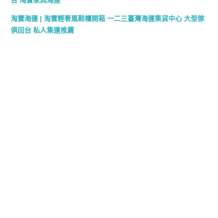
台 淘寶家具海運
淘寶海運 | 淘寶輕奢風鞋櫃開箱 一二三臺灣海運集貨中心 大型傢
俱回台 私人集運推薦