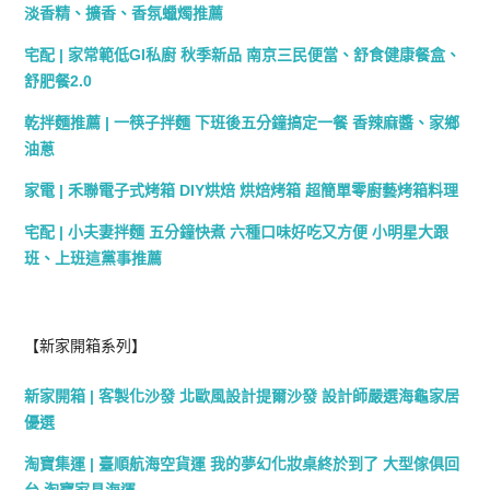
淡香精、擴香、香氛蠟燭推薦
宅配 | 家常範低GI私廚 秋季新品 南京三民便當、舒食健康餐盒、
舒肥餐2.0
乾拌麵推薦 | 一筷子拌麵 下班後五分鐘搞定一餐 香辣麻醬、家鄉
油蔥
家電 | 禾聯電子式烤箱 DIY烘焙 烘焙烤箱 超簡單零廚藝烤箱料理
宅配 | 小夫妻拌麵 五分鐘快煮 六種口味好吃又方便 小明星大跟
班、上班這黨事推薦
【新家開箱系列】
新家開箱 | 客製化沙發 北歐風設計提爾沙發 設計師嚴選海龜家居
優選
淘寶集運 | 臺順航海空貨運 我的夢幻化妝桌終於到了 大型傢俱回