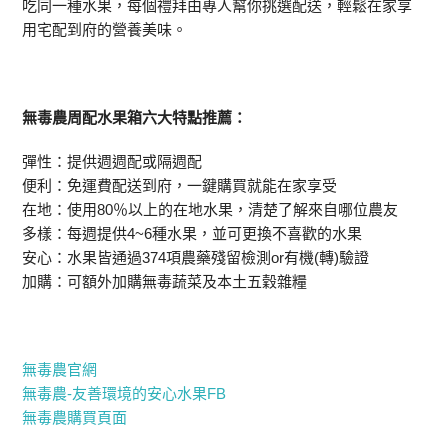
吃同一種水果，每個禮拜由專人幫你挑選配送，輕鬆在家享
用宅配到府的營養美味。
無毒農周配水果箱六大特點推薦：
彈性：提供週週配或隔週配
便利：免運費配送到府，一鍵購買就能在家享受
在地：使用80％以上的在地水果，清楚了解來自哪位農友
多樣：每週提供4~6種水果，並可更換不喜歡的水果
安心：水果皆通過374項農藥殘留檢測or有機(轉)驗證
加購：可額外加購無毒蔬菜及本土五穀雜糧
無毒農官網
無毒農-友善環境的安心水果FB
無毒農購買頁面