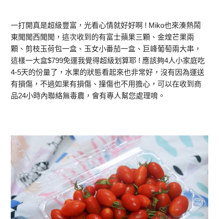
一打開真是超級豐富，光看心情就好好啊 ! Miko也來湊熱鬧
東聞聞西聞聞，這次收到的有富士蘋果三顆、金煌芒果兩
顆、剪枝玉荷包一盒、玉女小番茄一盒、巨峰葡萄兩大串，
這樣一大盒$799免運我覺得超級划算耶 ! 應該夠4人小家庭吃
4-5天的份量了，水果的狀態看起來也非常好，沒有因為運送
有損傷，不過如果有損傷、撞傷也不用擔心，可以在收到商
品24小時內聯絡無毒農，會有專人幫您處理唷。