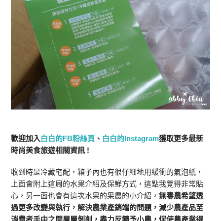
歡迎加入
白白的FB粉絲頁
、
白白的Instagram
獲取更多最新
時尚美食旅遊相關資訊 !
收到時是冷藏宅配，箱子內也有很仔細地用緩衝的氣泡紙，
上面會附上這周的水果介紹及保鮮方式，這點我覺得非常貼
心，另一面也會有這次水果的果農的小介紹，
無毒農希望透
過更多改變與執行，解決農業產銷端的問題，減少農產品至
消費者手中之間層層剝削，盡力反饋予小農，促使農產業得