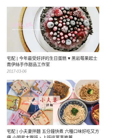
宅配 | 今年最受好評的生日蛋糕 ♥ 黑岩莓果起士
喬伊絲手作甜品工作室
2017-03-06
宅配 | 小夫妻拌麵 五分鐘快煮 六種口味好吃又方
便 小明星大跟班、上班這黨事推薦