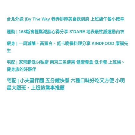
台北外送 |By The Way 巷弄排隊美食送到府 上班族午餐小確幸
運動 | 168斷食輕鬆減脂心得分享 S’DARE 地表最性感運動內衣
瘦身 | 一周減醣、高蛋白、低卡晚餐料理分享 KINDFOOD 康福先
生
宅配 | 家常範低GI私廚 南京三民便當 健康餐盒 低卡餐 上班族、
健身族的好夥伴
宅配 | 小夫妻拌麵 五分鐘快煮 六種口味好吃又方便 小明
星大跟班、上班這黨事推薦