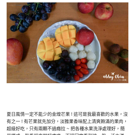
夏日風情一定不能少的金煌芒果 ! 這可是我最喜歡的水果，沒
有之一 ! 有芒果就先加分，淡雅果香味配上清爽飽滿的果肉，
超級好吃，只有兩顆不過癮拉 ~ 把各種水果洗淨處理好，簡