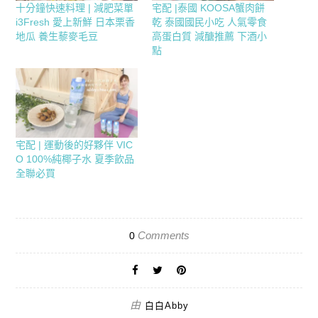
十分鐘快速料理 | 減肥菜單
宅配 |泰國 KOOSA蟹肉餅
i3Fresh 愛上新鮮 日本栗香
乾 泰國國民小吃 人氣零食
地瓜 養生藜麥毛豆
高蛋白質 減醣推薦 下酒小
點
宅配 | 運動後的好夥伴 VIC
O 100%純椰子水 夏季飲品
全聯必買
Comments
0
由
白白Abby