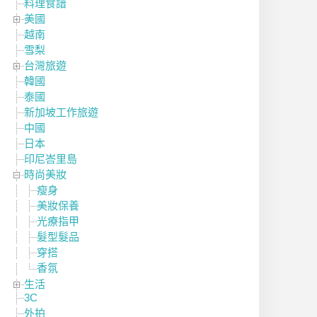
料理食譜
美國
越南
雪梨
台灣旅遊
韓國
泰國
新加坡工作旅遊
中國
日本
印尼峇里島
時尚美妝
瘦身
美妝保養
光療指甲
髮型髮品
穿搭
香氛
生活
3C
外拍